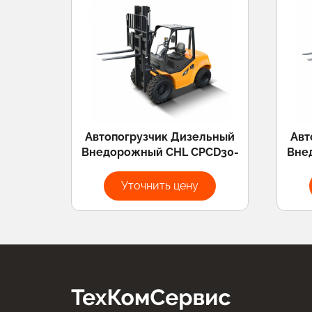
Автопогрузчик Дизельный
Авт
Внедорожный CHL CPCD30-
Вне
W12Y2G3 4500 мм 3000 кг SS
XC5Y
FFL Cabin 2WD
Уточнить цену