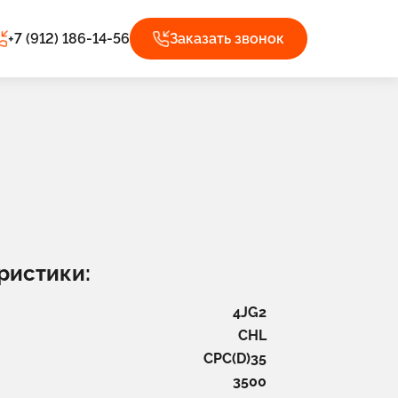
+7 (912) 186-14-56
Заказать звонок
ристики:
4JG2
CHL
CPC(D)35
3500