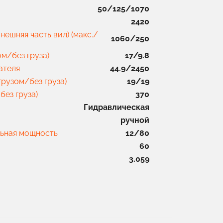
50/125/1070
2420
нешняя часть вил) (макс./
1060/250
ом/без груза)
17/9.8
ателя
44.9/2450
грузом/без груза)
19/19
без груза)
370
Гидравлическая
ручной
ьная мощность
12/80
60
3.059