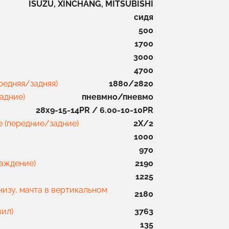
ISUZU, XINCHANG, MITSUBISHI
сидя
500
1700
3000
4700
ередняя/задняя)
1880/2820
адние)
пневмно/пневмо
28x9-15-14PR / 6.00-10-10PR
е (передние/задние)
2X/2
1000
970
раждение)
2190
1225
низу, мачта в вертикальном
2180
вил)
3763
135